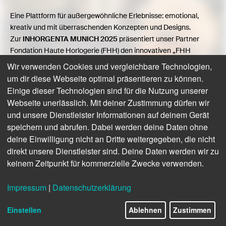
Eine Plattform für außergewöhnliche Erlebnisse: emotional,
kreativ und mit überraschenden Konzepten und Designs.
Zur
INHORGENTA MUNICH 2025
präsentiert unser Partner
Fondation Haute Horlogerie (FHH) den innovativen „FHH
Cultural Space“. Er besteht aus der Ausstellung „Watches and
Wir verwenden Cookies und vergleichbare Technologien,
Talents“, einer Reihe von Workshops sowie Inszenierungen und
um dir diese Webseite optimal präsentieren zu können.
Events rund um die Uhrmacherei und bietet ein intensives
Einige dieser Technologien sind für die Nutzung unserer
Erlebnis für alle Publikumsschichten. Die „Watch Talks“ sind ein
Webseite unerlässlich. Mit deiner Zustimmung dürfen wir
Sonderprogramm mit Vorträgen und Podiumsdiskussionen von
und unsere Dienstleister Informationen auf deinem Gerät
Experten aus der Uhrenbranche.
speichern und abrufen. Dabei werden deine Daten ohne
deine Einwilligung nicht an Dritte weitergegeben, die nicht
direkt unsere Dienstleister sind. Deine Daten werden wir zu
keinem Zeitpunkt für kommerzielle Zwecke verwenden.
Impressum
|
Datenschutzerklärung
Einstellen
Ablehnen
Zustimmen